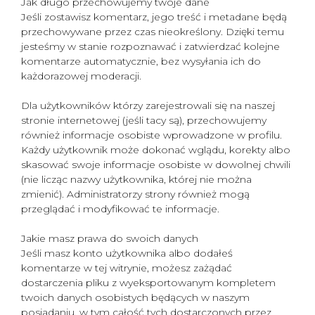
Jak długo przechowujemy twoje dane
Jeśli zostawisz komentarz, jego treść i metadane będą
przechowywane przez czas nieokreślony. Dzięki temu
jesteśmy w stanie rozpoznawać i zatwierdzać kolejne
komentarze automatycznie, bez wysyłania ich do
każdorazowej moderacji.
Dla użytkowników którzy zarejestrowali się na naszej
stronie internetowej (jeśli tacy są), przechowujemy
również informacje osobiste wprowadzone w profilu.
Każdy użytkownik może dokonać wglądu, korekty albo
skasować swoje informacje osobiste w dowolnej chwili
(nie licząc nazwy użytkownika, której nie można
zmienić). Administratorzy strony również mogą
przeglądać i modyfikować te informacje.
Jakie masz prawa do swoich danych
Jeśli masz konto użytkownika albo dodałeś
komentarze w tej witrynie, możesz zażądać
dostarczenia pliku z wyeksportowanym kompletem
twoich danych osobistych będących w naszym
posiadaniu, w tym całość tych dostarczonych przez