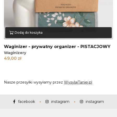
Dodaj do koszyka
Waginizer - prywatny organizer - PISTACJOWY
Waginizery
49,00
zł
Nasze przesyłki wysyłamy przez
WysylajTaniej.pl
facebook
instagram
instagram