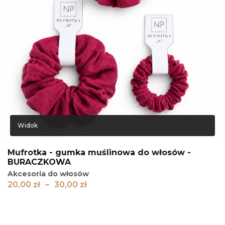
Widok
Mufrotka - gumka muślinowa do włosów -
BURACZKOWA
Akcesoria do włosów
Zakres
20,00
zł
–
30,00
zł
cen:
od
20,00 zł
do
30,00 zł