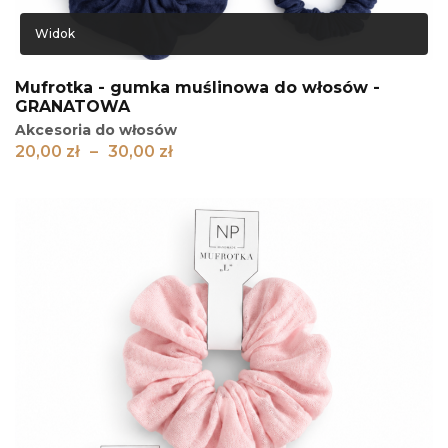
Widok
Mufrotka - gumka muślinowa do włosów -
GRANATOWA
Akcesoria do włosów
Zakres
20,00
zł
–
30,00
zł
cen:
od
20,00 zł
do
30,00 zł