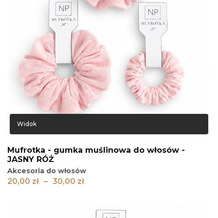
Widok
Mufrotka - gumka muślinowa do włosów -
JASNY RÓŻ
Akcesoria do włosów
Zakres
20,00
zł
–
30,00
zł
cen:
od
20,00 zł
do