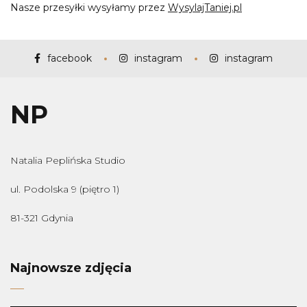
Nasze przesyłki wysyłamy przez
WysylajTaniej.pl
facebook
instagram
instagram
NP
Natalia Peplińska Studio
ul. Podolska 9 (piętro 1)
81-321 Gdynia
Najnowsze zdjęcia