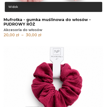
Widok
Mufrotka - gumka muślinowa do włosów -
PUDROWY RÓŻ
Akcesoria do włosów
Zakres
20,00
zł
–
30,00
zł
cen:
od
20,00 zł
do
30,00 zł